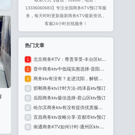
联系方式【微信：hzktv6，电话：
13336060683】专注全国商务KTV预订等服
务，每天时时更新最新商务KTV最新资讯，
客服24小时在线服务！
热门文章
北京商务KTV：尊贵享受-丰台区ktv预订
1
晋中商务ktv中低端实惠选择-昔阳县ktv预订
2
商务ktv有没有？走进沈阳，解锁商务ktv的潮流玩法-苏家屯区ktv预订
3
邯郸商务ktv计时方法-鸡泽县ktv预订
4
市
岳阳商务ktv最佳选择-君山区ktv预订
5
哈尔滨商务ktv有没有提供优质服务-延寿县ktv预订
6
宜昌商务ktv攻略分享-宜都市ktv预订
7
，
南通商务KTV如何计时-通州区ktv预订
8