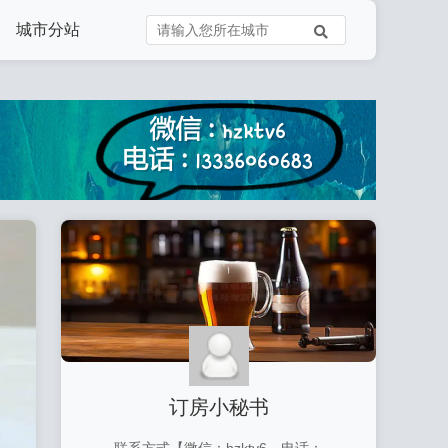
城市分站
订房小秘书