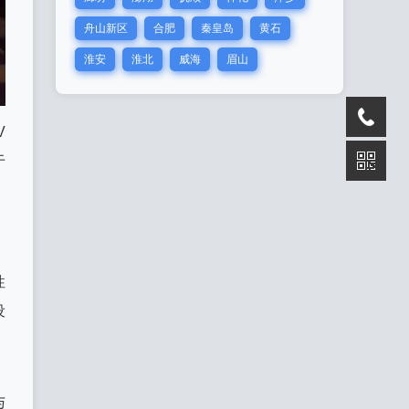
舟山新区
合肥
秦皇岛
黄石
淮安
淮北
威海
眉山
V
于
。
，
性
设
与