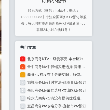
订房小秘书
联系方式【微信：hzktv6，电话：
13336060683】专注全国商务KTV预订等服
务，每天时时更新最新商务KTV最新资讯，
客服24小时在线服务！
热门文章
北京商务KTV：尊贵享受-丰台区ktv预订
1
晋中商务ktv中低端实惠选择-昔阳县ktv预订
2
商务ktv有没有？走进沈阳，解锁商务ktv的潮流玩法-苏家屯区ktv预订
3
邯郸商务ktv计时方法-鸡泽县ktv预订
4
岳阳商务ktv最佳选择-君山区ktv预订
5
哈尔滨商务ktv有没有提供优质服务-延寿县ktv预订
6
宜昌商务ktv攻略分享-宜都市ktv预订
7