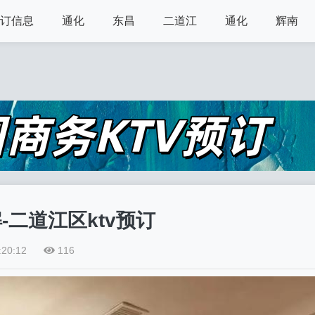
预订信息
通化
东昌
二道江
通化
辉南
-二道江区ktv预订
:20:12
116