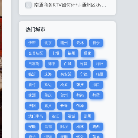
南通商务KTV如何计时-通州区ktv预订
8
热门城市
伊犁
北京
赣州
云林
新余
金普新区
十堰
福州
通化
日喀则
德阳
白城
许昌
梅州
临沂
珠海
兴安盟
宁德
临夏
新竹
延边
松原
张掖
海口
株洲
肇庆
贺州
鹤岗
鹤壁
庆阳
嘉义
长春
菏泽
澳门半岛
连江
运城
朔州
安顺
昌都
阿坝
榆林
鸡西
廊坊
澎湖
抚顺
怀化
萍乡