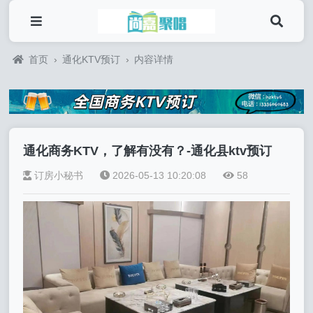
首页
›
通化KTV预订
›
内容详情
通化商务KTV，了解有没有？-通化县ktv预订
订房小秘书
2026-05-13 10:20:08
58